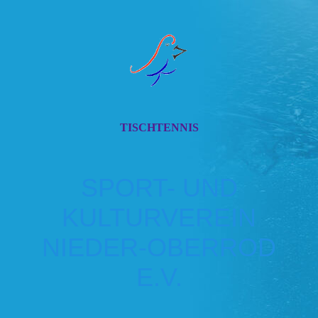
TISCHTENNIS
SPORT- UND
KULTURVEREIN
NIEDER-OBERROD
E.V.